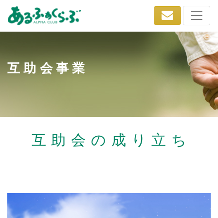
互助会事業
互助会の成り立ち