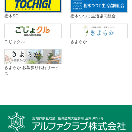
栃木SC
栃木つつじ生活協同組合
ごじょクル
きよらか
きよらか お墓参り代行サービ
ス