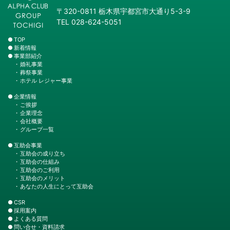
〒320-0811 栃木県宇都宮市大通り5-3-9
TEL 028-624-5051
TOP
新着情報
事業部紹介
婚礼事業
葬祭事業
ホテル レジャー事業
企業情報
ご挨拶
企業理念
会社概要
グループ一覧
互助会事業
互助会の成り立ち
互助会の仕組み
互助会のご利用
互助会のメリット
あなたの人生にとって互助会
CSR
採用案内
よくある質問
問い合せ・資料請求