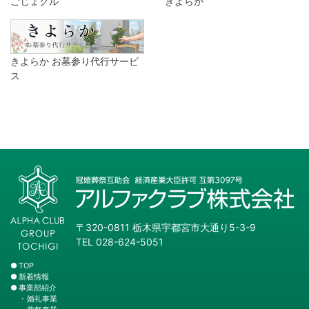
ごじょクル
きよらか
きよらか お墓参り代行サービ
ス
〒320-0811 栃木県宇都宮市大通り5-3-9
TEL 028-624-5051
TOP
新着情報
事業部紹介
婚礼事業