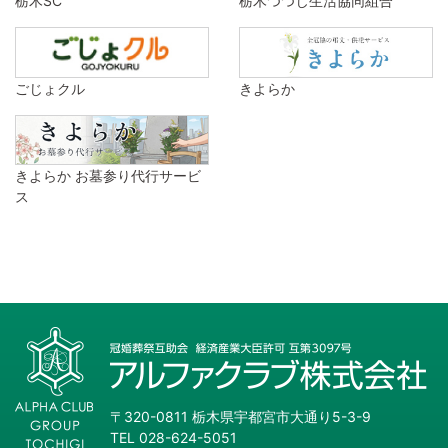
栃木SC
栃木つつじ生活協同組合
ごじょクル
きよらか
きよらか お墓参り代行サービ
ス
〒320-0811 栃木県宇都宮市大通り5-3-9
TEL 028-624-5051