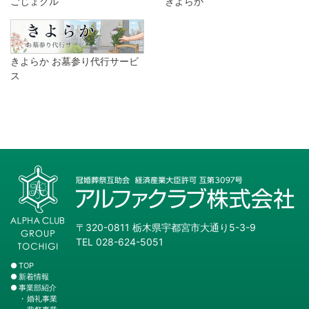
ごじょクル
きよらか
きよらか お墓参り代行サービ
ス
〒320-0811 栃木県宇都宮市大通り5-3-9
TEL 028-624-5051
TOP
新着情報
事業部紹介
婚礼事業