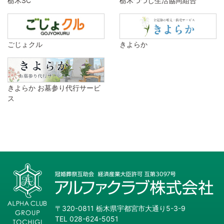
栃木SC
栃木つつじ生活協同組合
ごじょクル
きよらか
きよらか お墓参り代行サービ
ス
〒320-0811 栃木県宇都宮市大通り5-3-9
TEL 028-624-5051